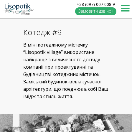
+38 (097) 007 008 9
Замовити дзвінок
Котедж #9
В міні котеджному містечку
“Lisopotik village” використане
найкраще з величезного досвіду
компанії при проектуванні та
будівництві котеджних містечок.
Заміський будинок-вілла сучасної
архітектури, що поєднює в собі Ваш
імідж та стиль життя.