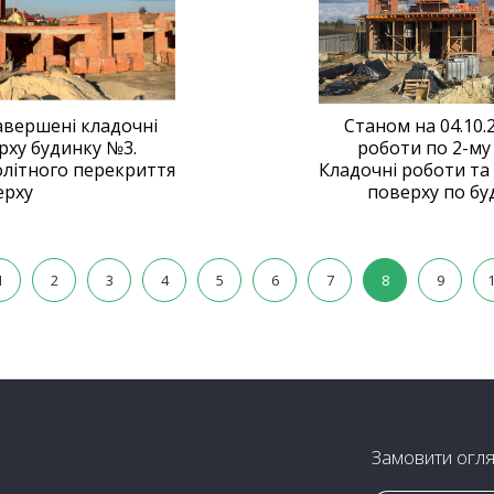
авершені кладочні
Станом на 04.10.
рху будинку №3.
роботи по 2-му
літного перекриття
Кладочні роботи та
ерху
поверху по бу
1
2
3
4
5
6
7
8
9
Замовити огл