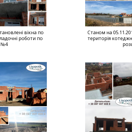
тановлені вікна по
Станом на 05.11.2
кладочні роботи по
територія котеджно
 №4
роз