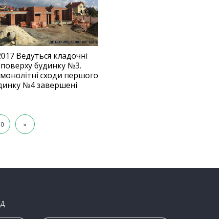
2017 Ведуться кладочні
 поверху будинку №3.
 монолітні сходи першого
динку №4 завершені
10
»
яд