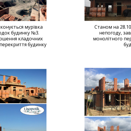
иконується мурівка
Станом на 28.1
одок будинку №3.
непогоду, за
ершення кладочних
монолітного пер
 перекриття будинку
бу