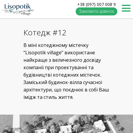
+38 (097) 007 008 9
Замовити дзвінок
Котедж #12
В міні котеджному містечку
“Lisopotik village” використане
найкраще з величезного досвіду
компанії при проектуванні та
будівництві котеджних містечок.
Заміський будинок-вілла сучасної
архітектури, що поєднює в собі Ваш
імідж та стиль життя.